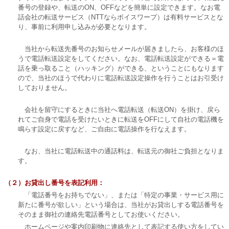
番号の登録や、転送のON、OFFなどを簡単に設定できます。なお電
話会社の転送サービス（NTTならボイスワープ）は有料サービスとな
り、事前に利用申し込みが必要となります。
当社から転送先番号のお知らせメールが届きましたら、お客様のほ
うで電話転送設定をしてください。なお、電話転送設定ができる＝電
話を乗っ取ること（ハッキング）ができる、ということにもなります
ので、当社のほうで代わりに電話転送設定操作を行うことはお引受け
しておりません。
会社を留守にするときに当社へ電話転送（転送ON）を掛け、戻ら
れてご自身で電話を受けたいときに転送をOFFにして自社の電話機を
鳴らす設定に戻すなど、ご自由に電話操作を行なえます。
なお、当社に電話転送中の通話料は、転送元の御社ご負担となりま
す。
（２）お貸出し番号を表記利用：
「電話番号をお持ちでない」、または「特定の事業・サービス用に
新たに番号が欲しい」という場合は、当社がお貸出しする電話番号を
そのまま御社の連絡先電話番号としてお使いください。
ホームページや案内印刷物に連絡先として表記する使い方をしてい