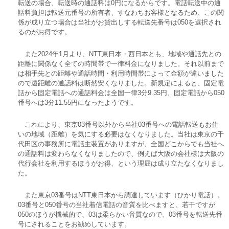
転送の場合、転送時の通話料は0円になるからです。電話転送中の通
話料負担は転送元番号の所有者、すなわちお客様となるため、この関
係が成り立つ場合は当社がお貸出しする転送先番号は050を選択され
るのがお得です。
また2024年1月より、NTT東日本・西日本とも、地域や通話先との
距離に関係なく全ての時間帯で一律料金になりました。それ以前まで
は相手先との距離や通話時間・利用時間帯によって金額が違いました
ので遠距離の通話料は断然安くなりました。新規定によると、固定電
話から固定電話への通話料金は全国一律3分9.35円、固定電話から050
番号へは3分11.55円になったようです。
これにより、東京03番号以外から当社03番号への電話転送もお住
いの地域（距離）を気にする必要はなくなりました。当社は東京の千
代田区の事務所に電話主装置がありますが、全国どこからでも当社へ
の通話料は変わらなくなりましたので、例えば大阪の会社様は大阪の
代行会社を利用するほうがお得、という理屈は成り立たなくなりまし
た。
また東京03番号はNTT東日本から調達しています（ひかり電話）。
03番号と050番号の当社着信電話の音質を比べますと、若干ですが
050のほうが機械的で、03は柔らかい音質なので、03番号を転送先番
号にされることをお勧めしています。